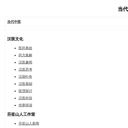
当代中
当代中医
汉医文化
医药典故
药方集解
汉医趣闻
汉医思考
汉国针灸
汉医基础
医理探讨
汉医科技
伤寒研读
芬笙山人工作室
芬笙山人新闻