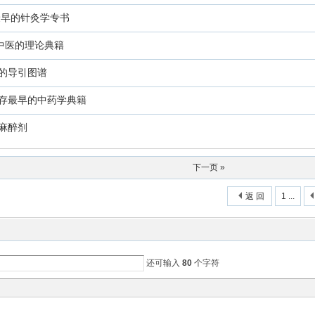
最早的针灸学专书
早中医的理论典籍
的导引图谱
存最早的中药学典籍
麻醉剂
下一页 »
返 回
1 ...
还可输入
80
个字符