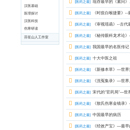
现存最早的《素问》
[
医药之最
]
汉医基础
《时疫白喉捷要》--
[
医药之最
]
医理探讨
汉医科技
《审视瑶函》--古
[
医药之最
]
伤寒研读
《秘传眼科龙术论》
[
医药之最
]
芬笙山人工作室
我国最早的名医传记
[
医药之最
]
十大中医之祖
[
医药之最
]
《新修本草》—世界
[
医药之最
]
《洗冤集录》—世界
[
医药之最
]
宋代的“官药局”—
[
医药之最
]
《敖氏伤寒金镜录》
[
医药之最
]
中国最早的病历
[
医药之最
]
《经效产宝》—最早
[
医药之最
]