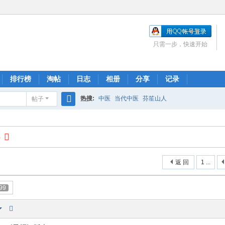
只需一步，快速开始
排行榜
淘帖
日志
相册
分享
记录
热搜:
中医
当代中医
芬笙山人
帖子
搜
索
4
返 回
1 ...
99