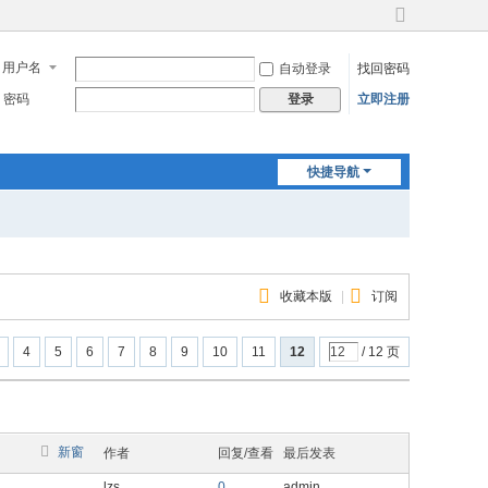
切
换
用户名
自动登录
找回密码
到
宽
密码
立即注册
登录
版
快捷导航
收藏本版
|
订阅
4
5
6
7
8
9
10
11
12
/ 12 页
新窗
作者
回复/查看
最后发表
lzs
0
admin