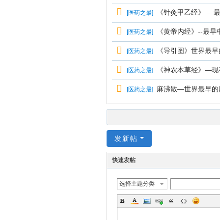
《针灸甲乙经》 —
[
医药之最
]
《黄帝内经》--最
[
医药之最
]
《导引图》世界最早
[
医药之最
]
《神农本草经》—现
[
医药之最
]
麻沸散—世界最早的
[
医药之最
]
发新帖
快速发帖
选择主题分类