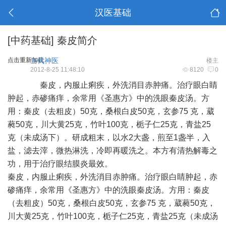
汉医基础
[中药基础]
秦皮简介
点击重新加载
当代神医
楼主
2012-8-25 11:48:10
8120
0
秦皮
，内服止痢疾，外洗消目赤肿痛。治疗眼白睛
肿起，赤碜痛痒，余常用《圣惠方》中的洗眼秦皮汤。方
用：秦皮（去粗皮）50克，桑根白皮50克，
玄参
75 克，葳
蕤50克，川
大黄
25克，
竹叶
100克，栀子仁25克，青盐25
克（未成汤下）。研成粗末，以水2大盏，煎至1盏半，入
盐，滤去滓，微热淋洗，冷即再暖洗之。本方有清热解毒之
功，用于治疗眼结膜炎最效。
秦皮，内服止痢疾，外洗消目赤肿痛。治疗眼白睛肿起，赤
碜痛痒，余常用《圣惠方》中的洗眼秦皮汤。方用：秦皮
（去粗皮）50克，桑根白皮50克，玄参75 克，葳蕤50克，
川大黄25克，竹叶100克，栀子仁25克，青盐25克（未成汤