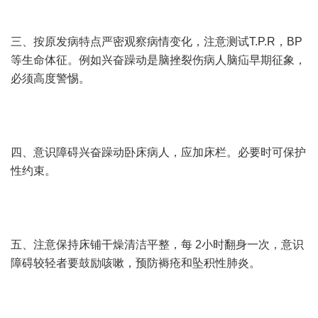
三、按原发病特点严密观察病情变化，注意测试T.P.R，BP
等生命体征。例如兴奋躁动是脑挫裂伤病人脑疝早期征象，
必须高度警惕。
四、意识障碍兴奋躁动卧床病人，应加床栏。必要时可保护
性约束。
五、注意保持床铺干燥清洁平整，每 2小时翻身一次，意识
障碍较轻者要鼓励咳嗽，预防褥疮和坠积性肺炎。